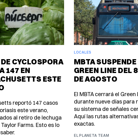
LOCALES
 DE CYCLOSPORA
MBTA SUSPENDE 
A 147 EN
GREEN LINE DEL 8
CHUSETTS ESTE
DE AGOSTO
O
El MBTA cerrará el Green 
durante nueve días para
etts reportó 147 casos
su sistema de señales ce
oriasis este verano,
Aquí las rutas alternativa
ados al retiro de lechuga
exactas.
 Taylor Farms. Esto es lo
saber.
EL PLANETA TEAM