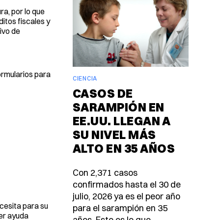
a, por lo que
itos fiscales y
ivo de
ormularios para
CIENCIA
CASOS DE
SARAMPIÓN EN
EE.UU. LLEGAN A
SU NIVEL MÁS
ALTO EN 35 AÑOS
Con 2,371 casos
confirmados hasta el 30 de
julio, 2026 ya es el peor año
ecesita para su
para el sarampión en 35
ner ayuda
años. Esto es lo que