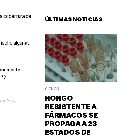
Facebook
Pinterest
LinkedIn
WhatsAp
Email
 la cobertura de
ÚLTIMAS NOTICIAS
 hecho algunas
toriamente
s y
CIENCIA
HONGO
uestros
RESISTENTE A
FÁRMACOS SE
PROPAGA A 23
ESTADOS DE