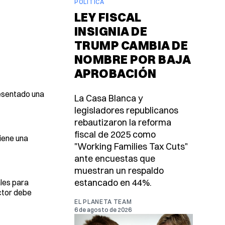
POLÍTICA
LEY FISCAL
INSIGNIA DE
TRUMP CAMBIA DE
NOMBRE POR BAJA
APROBACIÓN
resentado una
La Casa Blanca y
legisladores republicanos
rebautizaron la reforma
fiscal de 2025 como
tiene una
"Working Families Tax Cuts"
ante encuestas que
muestran un respaldo
estancado en 44%.
ales para
ctor debe
EL PLANETA TEAM
6 de agosto de 2026