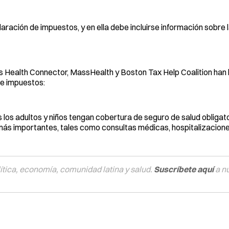
laración de impuestos, y en ella debe incluirse información sobre
ts Health Connector, MassHealth y Boston Tax Help Coalition han
de impuestos:
s los adultos y niños tengan cobertura de seguro de salud obliga
 más importantes, tales como consultas médicas, hospitalizacione
tica, economía, comunidad latina y salud.
Suscríbete aquí
a n