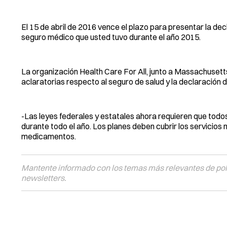
El 15 de abril de 2016 vence el plazo para presentar la dec
seguro médico que usted tuvo durante el año 2015.
La organización Health Care For All, junto a Massachuset
aclaratorias respecto al seguro de salud y la declaración 
-Las leyes federales y estatales ahora requieren que todo
durante todo el año. Los planes deben cubrir los servicios
medicamentos.
Mantente informado con los temas más relevantes de polí
newsletters.