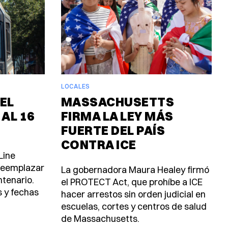
LOCALES
EL
MASSACHUSETTS
 AL 16
FIRMA LA LEY MÁS
FUERTE DEL PAÍS
CONTRA ICE
Line
 reemplazar
La gobernadora Maura Healey firmó
ntenario.
el PROTECT Act, que prohíbe a ICE
s y fechas
hacer arrestos sin orden judicial en
escuelas, cortes y centros de salud
de Massachusetts.