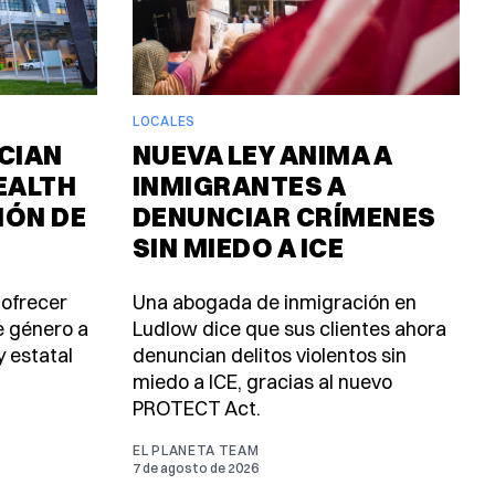
LOCALES
CIAN
NUEVA LEY ANIMA A
EALTH
INMIGRANTES A
IÓN DE
DENUNCIAR CRÍMENES
SIN MIEDO A ICE
 ofrecer
Una abogada de inmigración en
e género a
Ludlow dice que sus clientes ahora
y estatal
denuncian delitos violentos sin
miedo a ICE, gracias al nuevo
PROTECT Act.
EL PLANETA TEAM
7 de agosto de 2026