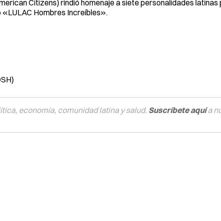
erican Citizens) rindió homenaje a siete personalidades latinas 
nto «LULAC Hombres Increíbles».
OSH)
tica, economía, comunidad latina y salud.
Suscríbete aquí
a n