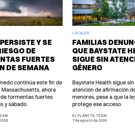
LOCALES
PERSISTE Y SE
FAMILIAS DENUN
RIESGO DE
QUE BAYSTATE H
NTAS FUERTES
SIGUE SIN ATENC
IN DE SEMANA
GÉNERO
úmedo continúa este fin de
Baystate Health sigue sin
 Massachusetts, ahora
atención de afirmación d
 de tormentas fuertes
menores, pese a que la le
es y sábado.
protege ese acceso.
TEAM
EL PLANETA TEAM
 2026
7 de agosto de 2026