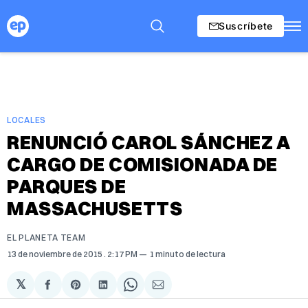
Suscríbete
LOCALES
RENUNCIÓ CAROL SÁNCHEZ A
CARGO DE COMISIONADA DE
PARQUES DE
MASSACHUSETTS
EL PLANETA TEAM
13 de noviembre de 2015
. 2:17 PM
1 minuto de lectura
𝕏
Compartir
Share
Compartir
Share
Compartir
en
on
en
on
via