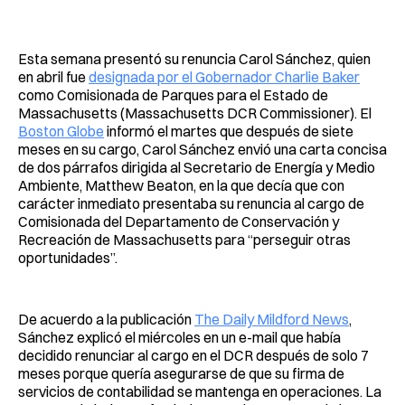
Facebook
Pinterest
LinkedIn
WhatsApp
Email
Esta semana presentó su renuncia Carol Sánchez, quien
en abril fue
designada por el Gobernador Charlie Baker
como Comisionada de Parques para el Estado de
Massachusetts (Massachusetts DCR Commissioner). El
Boston Globe
informó el martes que después de siete
meses en su cargo, Carol Sánchez envió una carta concisa
de dos párrafos dirigida al Secretario de Energía y Medio
Ambiente, Matthew Beaton, en la que decía que con
carácter inmediato presentaba su renuncia al cargo de
Comisionada del Departamento de Conservación y
Recreación de Massachusetts para “perseguir otras
oportunidades”.
De acuerdo a la publicación
The Daily Mildford News
,
Sánchez explicó el miércoles en un e-mail que había
decidido renunciar al cargo en el DCR después de solo 7
meses porque quería asegurarse de que su firma de
servicios de contabilidad se mantenga en operaciones. La