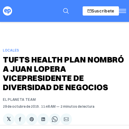
Suscríbete
LOCALES
TUFTS HEALTH PLAN NOMBRÓ
A JUAN LOPERA
VICEPRESIDENTE DE
DIVERSIDAD DE NEGOCIOS
EL PLANETA TEAM
29 de octubre de 2015
. 11:46 AM
2 minutos de lectura
𝕏
Compartir
Share
Compartir
Share
Compartir
en
on
en
on
via