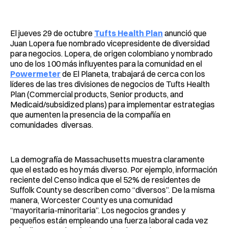
Facebook
Pinterest
LinkedIn
WhatsApp
Email
El jueves 29 de octubre
Tufts Health Plan
anunció que
Juan Lopera fue nombrado vicepresidente de diversidad
para negocios. Lopera, de origen colombiano y nombrado
uno de los 100 más influyentes para la comunidad en el
Powermeter
de El Planeta, trabajará de cerca con los
líderes de las tres divisiones de negocios de Tufts Health
Plan (Commercial products, Senior products, and
Medicaid/subsidized plans) para implementar estrategias
que aumenten la presencia de la compañía en
comunidades diversas.
La demografía de Massachusetts muestra claramente
que el estado es hoy más diverso. Por ejemplo, información
reciente del Censo indica que el 52% de residentes de
Suffolk County se describen como “diversos”. De la misma
manera, Worcester County es una comunidad
“mayoritaria-minoritaria”. Los negocios grandes y
pequeños están empleando una fuerza laboral cada vez