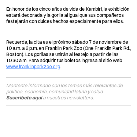
En honor de los cinco años de vida de Kambiri, la exhibición
estará decorada y la gorila al igual que sus compañeros
festejarán con dulces hechos especialmente para ellos.
Recuerda, la cita es el próximo sábado 7 de noviembre de
10 a.m. a 2 p.m. en Franklin Park Zoo (One Franklin Park Rd.,
Boston). Los gorilas se unirán al festejo a partir de las
10:30 a.m. Para adquirir tus boletos ingresa al sitio web
www.franklinparkzoo.org
.
Mantente informado con los temas más relevantes de
política, economía, comunidad latina y salud.
Suscríbete aquí
a nuestros newsletters.