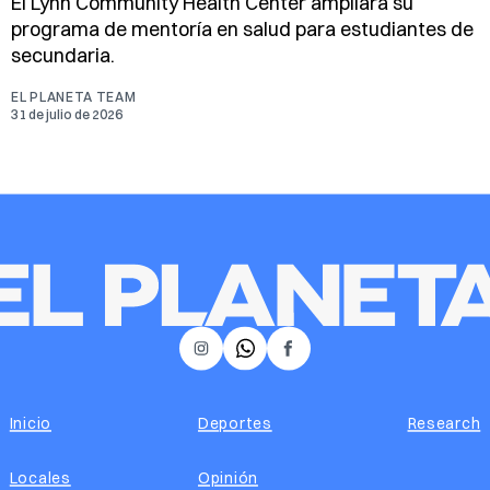
El Lynn Community Health Center ampliará su
programa de mentoría en salud para estudiantes de
secundaria.
EL PLANETA TEAM
31 de julio de 2026
𝕏
Instagram
Facebook
Inicio
Deportes
Research
Locales
Opinión