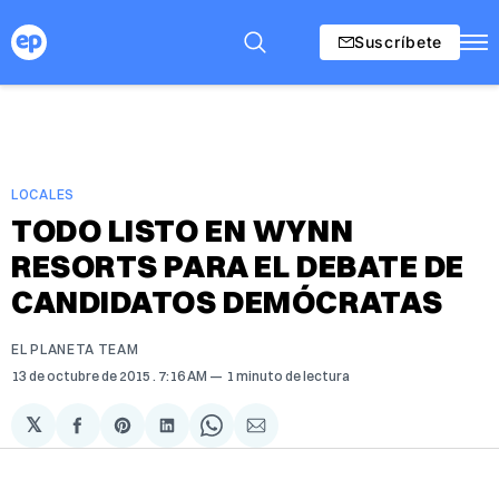
Suscríbete
LOCALES
TODO LISTO EN WYNN
RESORTS PARA EL DEBATE DE
CANDIDATOS DEMÓCRATAS
EL PLANETA TEAM
13 de octubre de 2015
. 7:16 AM
1 minuto de lectura
𝕏
Compartir
Share
Compartir
Share
Compartir
en
on
en
on
via
Facebook
Pinterest
LinkedIn
WhatsApp
Email