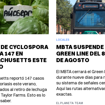
LOCALES
 DE CYCLOSPORA
MBTA SUSPENDE 
A 147 EN
GREEN LINE DEL 8
CHUSETTS ESTE
DE AGOSTO
O
El MBTA cerrará el Green 
durante nueve días para
etts reportó 147 casos
su sistema de señales ce
oriasis este verano,
Aquí las rutas alternativa
ados al retiro de lechuga
exactas.
 Taylor Farms. Esto es lo
saber.
EL PLANETA TEAM