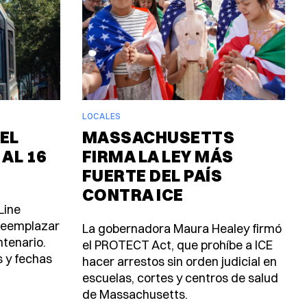
LOCALES
EL
MASSACHUSETTS
 AL 16
FIRMA LA LEY MÁS
FUERTE DEL PAÍS
CONTRA ICE
Line
 reemplazar
La gobernadora Maura Healey firmó
ntenario.
el PROTECT Act, que prohíbe a ICE
s y fechas
hacer arrestos sin orden judicial en
escuelas, cortes y centros de salud
de Massachusetts.