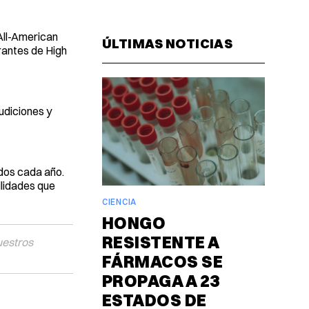
Facebook
Pinterest
LinkedIn
WhatsAp
Email
 All-American
ÚLTIMAS NOTICIAS
rantes de High
udiciones y
idos cada año.
ilidades que
CIENCIA
HONGO
RESISTENTE A
uestros
FÁRMACOS SE
PROPAGA A 23
ESTADOS DE