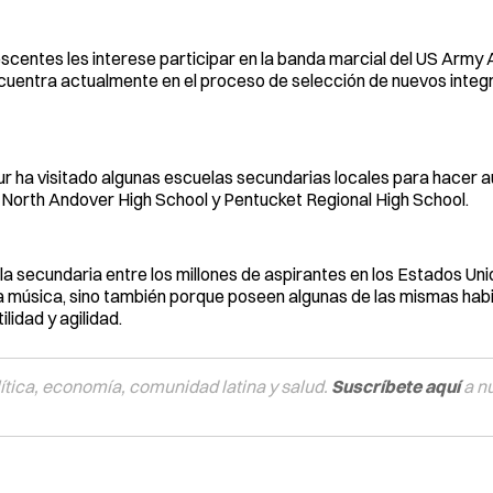
lescentes les interese participar en la banda marcial del US Army
encuentra actualmente en el proceso de selección de nuevos integ
r ha visitado algunas escuelas secundarias locales para hacer a
, North Andover High School y Pentucket Regional High School.
a secundaria entre los millones de aspirantes en los Estados Un
la música, sino también porque poseen algunas de las mismas hab
lidad y agilidad.
tica, economía, comunidad latina y salud.
Suscríbete aquí
a n