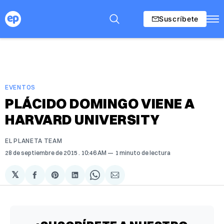
Suscríbete
EVENTOS
PLÁCIDO DOMINGO VIENE A
HARVARD UNIVERSITY
EL PLANETA TEAM
28 de septiembre de 2015
. 10:46 AM
1 minuto de lectura
𝕏
Compartir
Share
Compartir
Share
Compartir
en
on
en
on
via
Facebook
Pinterest
LinkedIn
WhatsApp
Email