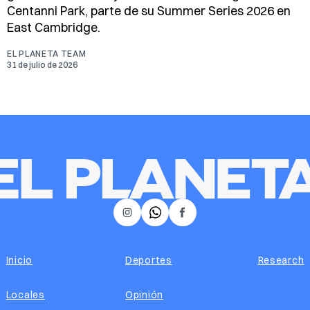
Centanni Park, parte de su Summer Series 2026 en
East Cambridge.
EL PLANETA TEAM
31 de julio de 2026
𝕏
Instagram
Facebook
Inicio
Deportes
Research
Locales
Opinión