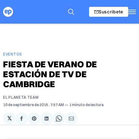
Suscríbete
EVENTOS
FIESTA DE VERANO DE
ESTACIÓN DE TV DE
CAMBRIDGE
EL PLANETA TEAM
10 de septiembre de 2015
. 7:57 AM
1 minuto de lectura
𝕏
Compartir
Share
Compartir
Share
Compartir
en
on
en
on
via
Facebook
Pinterest
LinkedIn
WhatsApp
Email