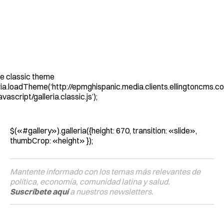
he classic theme
ia.loadTheme(‘http://epmghispanic.media.clients.ellingtoncms.co
ascript/galleria.classic.js’);
$(«#gallery»).galleria({height: 670, transition: «slide»,
thumbCrop: «height» });
Mantente informado con los temas más relevantes de
política, economía, comunidad latina y salud.
Suscríbete aquí
a nuestros newsletters.