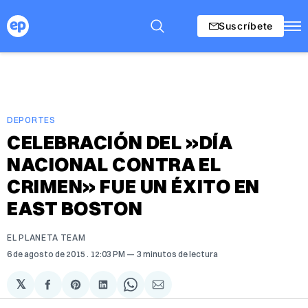
Suscríbete
DEPORTES
CELEBRACIÓN DEL »DÍA
NACIONAL CONTRA EL
CRIMEN» FUE UN ÉXITO EN
EAST BOSTON
EL PLANETA TEAM
6 de agosto de 2015
. 12:03 PM
3 minutos de lectura
𝕏
Compartir
Share
Compartir
Share
Compartir
en
on
en
on
via