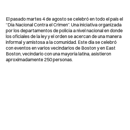
Facebook
Pinterest
LinkedIn
WhatsApp
Email
El pasado martes 4 de agosto se celebró en todo el país el
“Día Nacional Contra el Crimen”. Una iniciativa organizada
por los departamentos de policia a nivel nacional en donde
los oficiales de la ley y el orden se acercan de una manera
informal y amistosa a la comunidad. Este día se celebró
con eventos en varios vecindarios de Boston y en East
Boston, vecindario con una mayoría latina, asistieron
aproximadamente 250 personas.