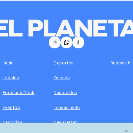
𝕏
Instagram
Facebook
Inicio
Deportes
Research
Locales
Opinión
Food and Drink
Nacionales
Eventos
Lo más leído
Negocios
Newsletter
×