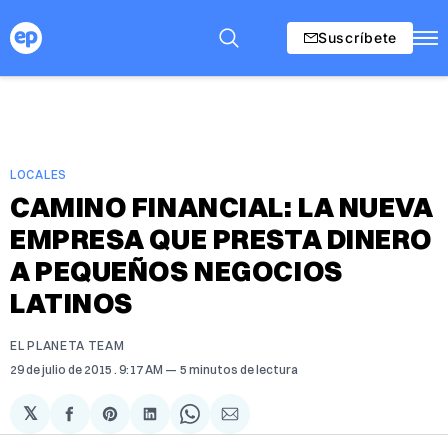
Suscríbete
LOCALES
CAMINO FINANCIAL: LA NUEVA
EMPRESA QUE PRESTA DINERO
A PEQUEÑOS NEGOCIOS
LATINOS
EL PLANETA TEAM
29 de julio de 2015
. 9:17 AM
5 minutos de lectura
𝕏
Compartir
Share
Compartir
Share
Compartir
en
on
en
on
via