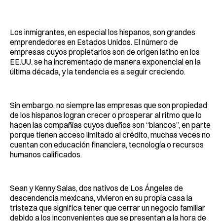
Facebook
Pinterest
LinkedIn
WhatsApp
Email
Los inmigrantes, en especial los hispanos, son grandes
emprendedores en Estados Unidos. El número de
empresas cuyos propietarios son de origen latino en los
EE.UU. se ha incrementado de manera exponencial en la
última década, y la tendencia es a seguir creciendo.
Sin embargo, no siempre las empresas que son propiedad
de los hispanos logran crecer o prosperar al ritmo que lo
hacen las compañías cuyos dueños son “blancos”, en parte
porque tienen acceso limitado al crédito, muchas veces no
cuentan con educación financiera, tecnología o recursos
humanos calificados.
Sean y Kenny Salas, dos nativos de Los Ángeles de
descendencia mexicana, vivieron en su propia casa la
tristeza que significa tener que cerrar un negocio familiar
debido a los inconvenientes que se presentan a la hora de