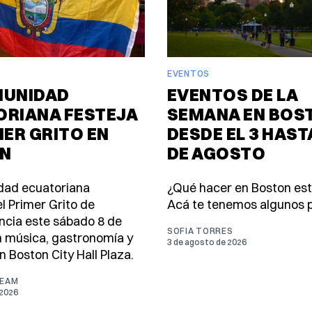
EVENTOS
MUNIDAD
EVENTOS DE LA
ORIANA FESTEJA
SEMANA EN BOS
MER GRITO EN
DESDE EL 3 HASTA
N
DE AGOSTO
dad ecuatoriana
¿Qué hacer en Boston es
l Primer Grito de
Acá te tenemos algunos p
cia este sábado 8 de
SOFIA TORRES
 música, gastronomía y
3 de agosto de 2026
n Boston City Hall Plaza.
TEAM
 2026