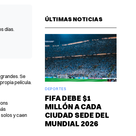
Facebook
Pinterest
LinkedIn
WhatsAp
Email
ÚLTIMAS NOTICIAS
s días.
y grandes. Se
propia película.
DEPORTES
FIFA DEBE $1
ions
MILLÓN A CADA
más
CIUDAD SEDE DEL
 solos y caen
MUNDIAL 2026