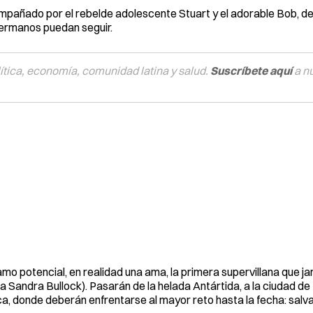
compañado por el rebelde adolescente Stuart y el adorable Bob, d
hermanos puedan seguir.
tica, economía, comunidad latina y salud.
Suscríbete aquí
a n
amo potencial, en realidad una ama, la primera supervillana que j
ada Sandra Bullock). Pasarán de la helada Antártida, a la ciudad d
a, donde deberán enfrentarse al mayor reto hasta la fecha: salva