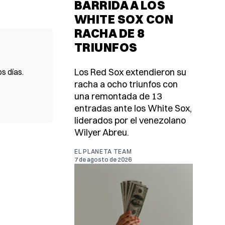
BARRIDA A LOS
WHITE SOX CON
RACHA DE 8
TRIUNFOS
Los Red Sox extendieron su
s días.
racha a ocho triunfos con
una remontada de 13
entradas ante los White Sox,
liderados por el venezolano
Wilyer Abreu.
EL PLANETA TEAM
7 de agosto de 2026