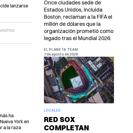
Once ciudades sede de
ecide lanzarse
Estados Unidos, incluida
Boston, reclaman a la FIFA el
millón de dólares que la
uestros
organización prometió como
legado tras el Mundial 2026.
EL PLANETA TEAM
7 de agosto de 2026
LOCALES
amás ha
RED SOX
e Nueva York en
COMPLETAN
r a la raza