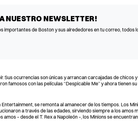
 A NUESTRO NEWSLETTER!
os importantes de Boston y sus alrededores en tu correo, todos lo
eír. Sus ocurrencias son únicas y arrancan carcajadas de chicos 
eron famosos con las películas “Despicable Me” y ahora tienen su 
on Entertainment, se remonta al amanecer de los tiempos. Los Min
cionaron a través de las edades, sirviendo siempre a los amos 
 amos – desde el T. Rex a Napoleón –, los Minions se encuentran