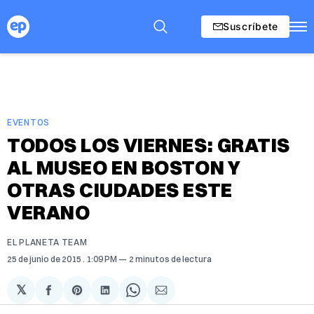
Suscríbete
EVENTOS
TODOS LOS VIERNES: GRATIS
AL MUSEO EN BOSTON Y
OTRAS CIUDADES ESTE
VERANO
EL PLANETA TEAM
25 de junio de 2015
. 1:09 PM
2 minutos de lectura
𝕏
Compartir
Share
Compartir
Share
Compartir
en
on
en
on
via