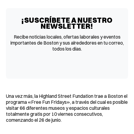
Facebook
Pinterest
LinkedIn
WhatsApp
Email
¡SUSCRÍBETE A NUESTRO
NEWSLETTER!
Recibe noticias locales, ofertas laborales y eventos
importantes de Boston y sus alrededores en tu correo,
todos los días.
Una vez más, la Highland Street Fundation trae a Boston el
programa «Free Fun Fridays», a través del cual es posible
visitar 66 diferentes museos y espacios culturales
totalmente gratis por 10 viernes consecutivos,
comenzando el 26 de junio.