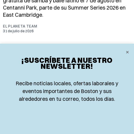
gratuita de samba y baile latino el 7 de agosto en
Centanni Park, parte de su Summer Series 2026 en
East Cambridge.
EL PLANETA TEAM
31 de julio de 2026
×
¡SUSCRÍBETE A NUESTRO
NEWSLETTER!
Recibe noticias locales, ofertas laborales y
eventos importantes de Boston y sus
𝕏
Instagram
Facebook
alrededores en tu correo, todos los días.
Inicio
Deportes
Research
Locales
Opinión