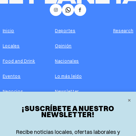
𝕏
Instagram
Facebook
Inicio
Deportes
Research
Locales
Opinión
Food and Drink
Nacionales
Eventos
Lo más leído
Negocios
Newsletter
×
Real Estate
¡SUSCRÍBETE A NUESTRO
Edición impresa
NEWSLETTER!
Historias Latinas
Acerca de nosotros
Recibe noticias locales, ofertas laborales y