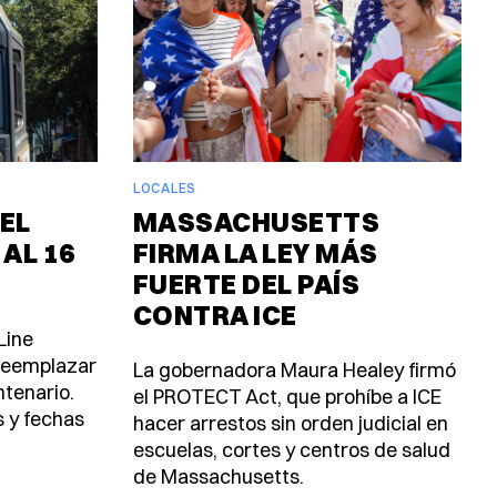
LOCALES
EL
MASSACHUSETTS
 AL 16
FIRMA LA LEY MÁS
FUERTE DEL PAÍS
CONTRA ICE
Line
 reemplazar
La gobernadora Maura Healey firmó
ntenario.
el PROTECT Act, que prohíbe a ICE
s y fechas
hacer arrestos sin orden judicial en
escuelas, cortes y centros de salud
de Massachusetts.