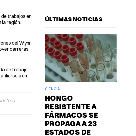
Facebook
Pinterest
LinkedIn
WhatsAp
Email
 de trabajos en
ÚLTIMAS NOTICIAS
la región.
llones del Wynn
over carreras.
da de trabajo
afiliarse a un
CIENCIA
HONGO
uestros
RESISTENTE A
FÁRMACOS SE
PROPAGA A 23
ESTADOS DE