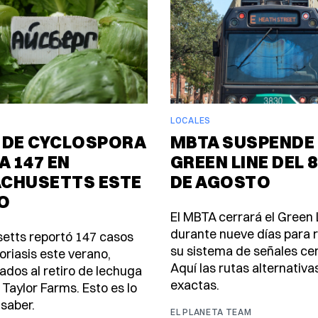
LOCALES
 DE CYCLOSPORA
MBTA SUSPENDE 
A 147 EN
GREEN LINE DEL 8
CHUSETTS ESTE
DE AGOSTO
O
El MBTA cerrará el Green 
durante nueve días para
etts reportó 147 casos
su sistema de señales ce
oriasis este verano,
Aquí las rutas alternativa
ados al retiro de lechuga
exactas.
 Taylor Farms. Esto es lo
saber.
EL PLANETA TEAM