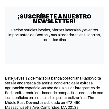
Facebook
Pinterest
LinkedIn
WhatsApp
Email
¡SUSCRÍBETE A NUESTRO
NEWSLETTER!
Recibe noticias locales, ofertas laborales y eventos
importantes de Boston y sus alrededores en tu correo,
todos los días.
Este jueves 12 de marzo la banda bostoniana RadioVolta
será la encargada de abrir el concierto de la exitosa
agrupación española Jarabe de Palo. Los integrantes de
RadioVolta tendrán el honor de compartir el escenario con
los españoles en el concierto que se realizará en The
Middle East Downstairs ubicado en 472-480
Massachusetts Ave, Cambridge, MA 02139.