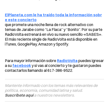
ElPlaneta.com le ha traído toda la información sobr
e este concierto
que promete una noche llena de rock alternativo con
temas de Jarabe como “La Flaca” y “Bonito”. Por su parte
RadioVolta estrenará en vivo su nuevo sencillo «SABES».
El más reciente single de RadioVolta está disponible en
iTunes, GooglePlay, Amazon y Spotify.
Para mayor información sobre
RadioVolta
puedes igresar
a su
facebook
y si vas al concierto y te gustaron puedes
contactarlos llamando al 617-386-9522.
Mantente informado con los temas más relevantes de
política, economía, comunidad latina y salud.
Suscríbete aquí
a nuestros newsletters.