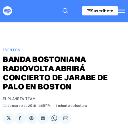
Suscríbete
EVENTOS
BANDA BOSTONIANA
RADIOVOLTA ABRIRÁ
CONCIERTO DE JARABE DE
PALO EN BOSTON
EL PLANETA TEAM
11 de marzo de 2015
. 1:59 PM
1 minuto de lectura
𝕏
Compartir
Share
Compartir
Share
Compartir
en
on
en
on
via