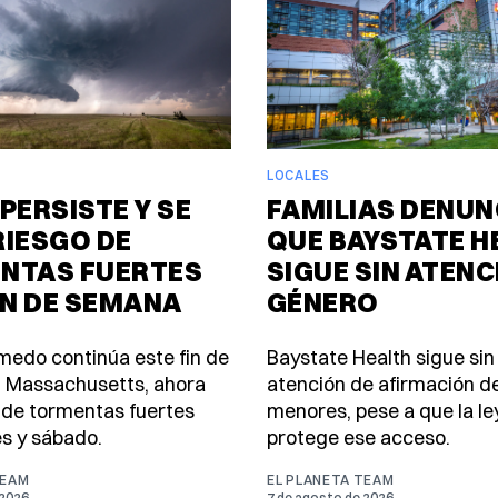
LOCALES
PERSISTE Y SE
FAMILIAS DENUN
RIESGO DE
QUE BAYSTATE H
NTAS FUERTES
SIGUE SIN ATENC
IN DE SEMANA
GÉNERO
úmedo continúa este fin de
Baystate Health sigue sin
 Massachusetts, ahora
atención de afirmación d
 de tormentas fuertes
menores, pese a que la le
es y sábado.
protege ese acceso.
TEAM
EL PLANETA TEAM
 2026
7 de agosto de 2026