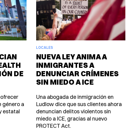
LOCALES
CIAN
NUEVA LEY ANIMA A
EALTH
INMIGRANTES A
IÓN DE
DENUNCIAR CRÍMENES
SIN MIEDO A ICE
 ofrecer
Una abogada de inmigración en
e género a
Ludlow dice que sus clientes ahora
y estatal
denuncian delitos violentos sin
miedo a ICE, gracias al nuevo
PROTECT Act.