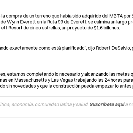
la compra de un terreno que había sido adquirido del MBTA por $
 de Wynn Everett en la Ruta 99 de Everett, se culmina un largo p
ett Resort de cinco estrellas, un proyecto de $1.6 billones.
ndo exactamente como está planificado”, dijo Robert DeSalvio, 
ones, estamos completando lo necesario y alcanzando las metas 
onas en Massachusetts y Las Vegas trabajando las 24 horas par
do sin novedades y que la construcción pueda empezar lo antes p
tica, economía, comunidad latina y salud.
Suscríbete aquí
a n