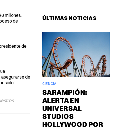
Facebook
Pinterest
LinkedIn
WhatsAp
Email
6 millones.
ÚLTIMAS NOTICIAS
roceso de
presidente de
que
a asegurarse de
osible”.
CIENCIA
SARAMPIÓN:
ALERTA EN
uestros
UNIVERSAL
STUDIOS
HOLLYWOOD POR