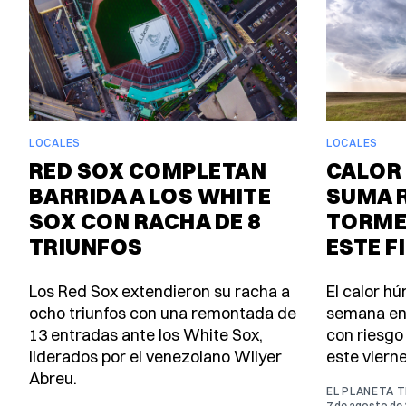
LOCALES
LOCALES
RED SOX COMPLETAN
CALOR 
BARRIDA A LOS WHITE
SUMA 
SOX CON RACHA DE 8
TORME
TRIUNFOS
ESTE F
Los Red Sox extendieron su racha a
El calor h
ocho triunfos con una remontada de
semana en
13 entradas ante los White Sox,
con riesgo
liderados por el venezolano Wilyer
este viern
Abreu.
EL PLANETA 
7 de agosto de