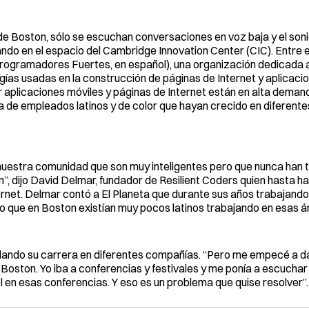
n de Boston, sólo se escuchan conversaciones en voz baja y el son
o en el espacio del Cambridge Innovation Center (CIC). Entre el
Programadores Fuertes, en español), una organización dedicada 
ías usadas en la construcción de páginas de Internet y aplicacio
r aplicaciones móviles y páginas de Internet están en alta deman
a de empleados latinos y de color que hayan crecido en diferente
stra comunidad que son muy inteligentes pero que nunca han t
n”, dijo David Delmar, fundador de Resilient Coders quien hasta 
rnet. Delmar contó a El Planeta que durante sus años trabajand
o que en Boston existían muy pocos latinos trabajando en esas á
rdando su carrera en diferentes compañías. “Pero me empecé a d
oston. Yo iba a conferencias y festivales y me ponía a escuchar a
 en esas conferencias. Y eso es un problema que quise resolver”.