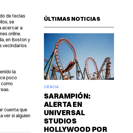
Facebook
Pinterest
LinkedIn
WhatsAp
Email
ido de teclas
ÚLTIMAS NOTICIAS
los, se
a acercar a
nes online.
da, en Boston y
s vecindarios
enido la
hace poco
o como
CIENCIA
reas.
SARAMPIÓN:
ALERTA EN
ar cuenta que
UNIVERSAL
 ver si alguien
STUDIOS
HOLLYWOOD POR