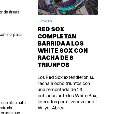
or de áreas
LOCALES
RED SOX
 camino, para
COMPLETAN
BARRIDA A LOS
WHITE SOX CON
RACHA DE 8
TRIUNFOS
Los Red Sox extendieron su
racha a ocho triunfos con
una remontada de 13
entradas ante los White Sox,
liderados por el venezolano
 que él se auto
Wilyer Abreu.
nda sin
nterarse que