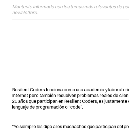
Mantente informado con los temas más relevantes de polí
newsletters.
Resilient Coders funciona como una academia y laboratori
Internet pero también resuelven problemas reales de clie
21 años que participan en Resilient Coders, es justamente c
lenguaje de programación o “code”.
“Yo siempre les digo a los muchachos que participan del