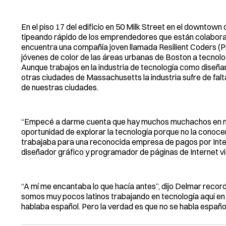
En el piso 17 del edificio en 50 Milk Street en el downtow
tipeando rápido de los emprendedores que están colaborand
encuentra una compañía joven llamada Resilient Coders (
jóvenes de color de las áreas urbanas de Boston a tecnolog
Aunque trabajos en la industria de tecnología como diseña
otras ciudades de Massachusetts la industria sufre de falt
de nuestras ciudades.
“Empecé a darme cuenta que hay muchos muchachos en nue
oportunidad de explorar la tecnología porque no la conoce
trabajaba para una reconocida empresa de pagos por Inte
diseñador gráfico y programador de páginas de Internet vi
“A mí me encantaba lo que hacía antes”, dijo Delmar reco
somos muy pocos latinos trabajando en tecnología aquí en B
hablaba español. Pero la verdad es que no se habla español