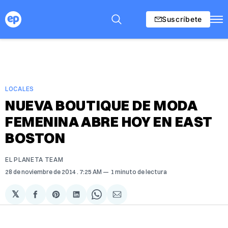
Suscríbete
LOCALES
NUEVA BOUTIQUE DE MODA
FEMENINA ABRE HOY EN EAST
BOSTON
EL PLANETA TEAM
28 de noviembre de 2014
. 7:25 AM
1 minuto de lectura
𝕏
Compartir
Share
Compartir
Share
Compartir
en
on
en
on
via
Facebook
Pinterest
LinkedIn
WhatsApp
Email