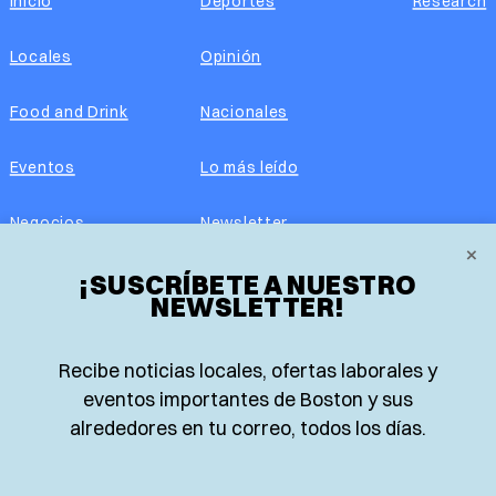
Inicio
Deportes
Research
Locales
Opinión
Food and Drink
Nacionales
Eventos
Lo más leído
Negocios
Newsletter
×
Real Estate
¡SUSCRÍBETE A NUESTRO
Edición impresa
NEWSLETTER!
Historias Latinas
Acerca de nosotros
Recibe noticias locales, ofertas laborales y
Guía de Recursos
Advertise with us
eventos importantes de Boston y sus
alrededores en tu correo, todos los días.
© 2026 El Planeta | Noticias en español desde Boston,
Massachusetts