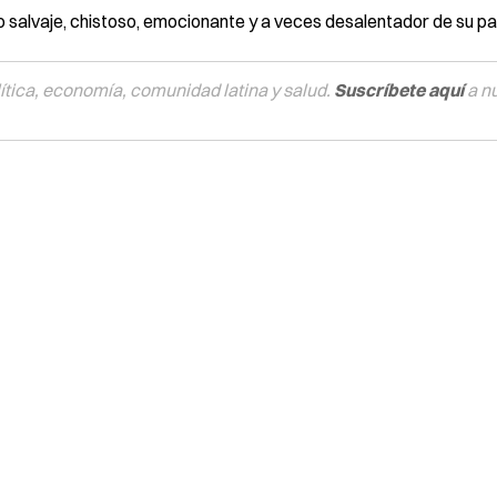
salvaje, chistoso, emocionante y a veces desalentador de su paí
tica, economía, comunidad latina y salud.
Suscríbete aquí
a n