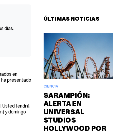
Facebook
Pinterest
LinkedIn
WhatsAp
Email
ÚLTIMAS NOTICIAS
s días.
sados en
e ha presentado
CIENCIA
SARAMPIÓN:
ALERTA EN
d. Usted tendrá
UNIVERSAL
pm) y domingo
STUDIOS
HOLLYWOOD POR