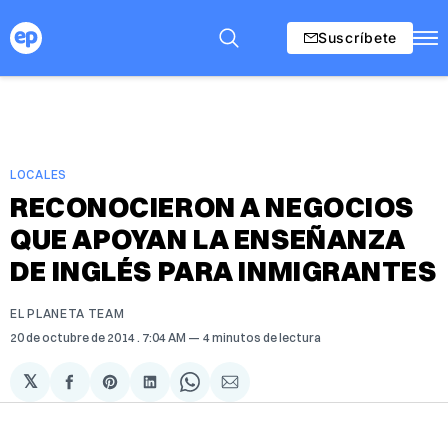
Suscríbete
LOCALES
RECONOCIERON A NEGOCIOS
QUE APOYAN LA ENSEÑANZA
DE INGLÉS PARA INMIGRANTES
EL PLANETA TEAM
20 de octubre de 2014
. 7:04 AM
4 minutos de lectura
𝕏
Compartir
Share
Compartir
Share
Compartir
en
on
en
on
via
Facebook
Pinterest
LinkedIn
WhatsApp
Email