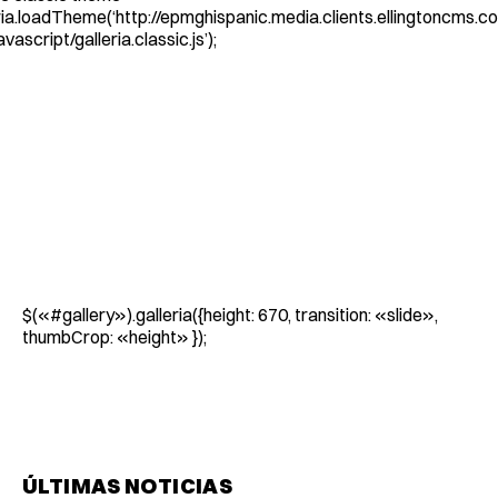
ia.loadTheme(‘http://epmghispanic.media.clients.ellingtoncms.co
ascript/galleria.classic.js’);
$(«#gallery»).galleria({height: 670, transition: «slide»,
thumbCrop: «height» });
ÚLTIMAS NOTICIAS