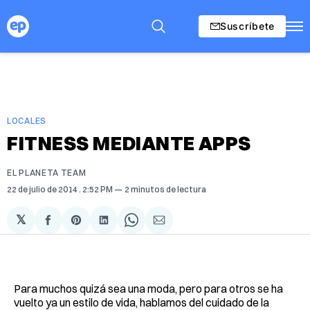
Suscríbete
LOCALES
FITNESS MEDIANTE APPS
EL PLANETA TEAM
22 de julio de 2014
. 2:52 PM
2 minutos de lectura
𝕏
Compartir
Share
Compartir
Share
Compartir
en
on
en
on
via
Facebook
Pinterest
LinkedIn
WhatsApp
Email
Para muchos quizá sea una moda, pero para otros se ha
vuelto ya un estilo de vida, hablamos del cuidado de la