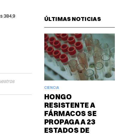
Facebook
Pinterest
LinkedIn
WhatsAp
Email
os 384,9
ÚLTIMAS NOTICIAS
uestros
CIENCIA
HONGO
RESISTENTE A
FÁRMACOS SE
PROPAGA A 23
ESTADOS DE