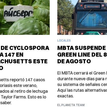
LOCALES
 DE CYCLOSPORA
MBTA SUSPENDE 
A 147 EN
GREEN LINE DEL 8
CHUSETTS ESTE
DE AGOSTO
O
El MBTA cerrará el Green 
durante nueve días para
etts reportó 147 casos
su sistema de señales ce
oriasis este verano,
Aquí las rutas alternativa
ados al retiro de lechuga
exactas.
 Taylor Farms. Esto es lo
saber.
EL PLANETA TEAM