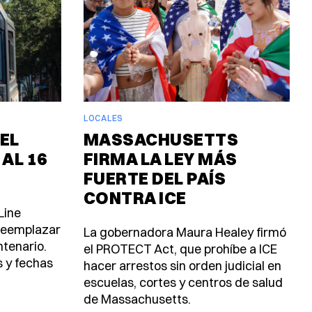
LOCALES
EL
MASSACHUSETTS
 AL 16
FIRMA LA LEY MÁS
FUERTE DEL PAÍS
CONTRA ICE
Line
 reemplazar
La gobernadora Maura Healey firmó
ntenario.
el PROTECT Act, que prohíbe a ICE
s y fechas
hacer arrestos sin orden judicial en
escuelas, cortes y centros de salud
de Massachusetts.