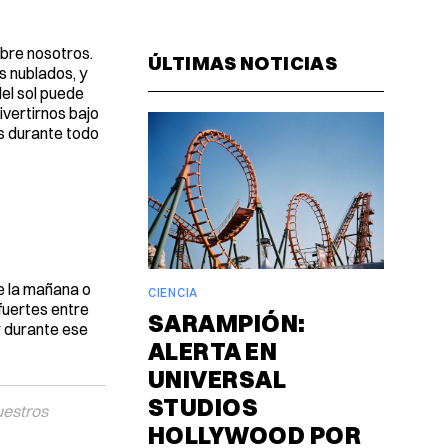
Facebook
Pinterest
LinkedIn
WhatsAp
Email
obre nosotros.
ÚLTIMAS NOTICIAS
s nublados, y
del sol puede
ivertirnos bajo
es durante todo
de la mañana o
CIENCIA
 fuertes entre
SARAMPIÓN:
ir durante ese
ALERTA EN
UNIVERSAL
STUDIOS
uestros
HOLLYWOOD POR