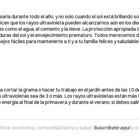
aria durante todo el año, y no solo cuando el sol está brillando s
en que los rayos ultravioleta pueden alcanzarnos aún en los día
ies como el agua, el cemento y la nieve. La protección apropiada 
maduras del sol y el envejecimiento prematuro. Todos merecemos d
jos fáciles para mantenerte a ti y a tu familia felices y saludabl
 cortar la grama o hacer tu trabajo en el jardín antes de las 10 
os ultravioletas sea de 3 o más. Los rayos ultravioletas están más
e energía al final de la primavera y durante el verano, si debes sal
.
tica, economía, comunidad latina y salud.
Suscríbete aquí
a n