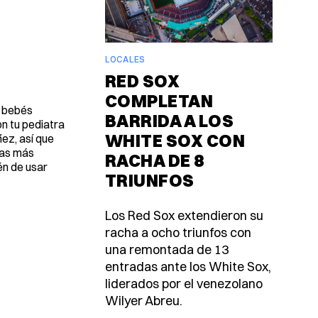
LOCALES
RED SOX
COMPLETAN
s bebés
BARRIDA A LOS
n tu pediatra
WHITE SOX CON
ñez, así que
eas más
RACHA DE 8
én de usar
TRIUNFOS
Los Red Sox extendieron su
racha a ocho triunfos con
una remontada de 13
entradas ante los White Sox,
liderados por el venezolano
Wilyer Abreu.