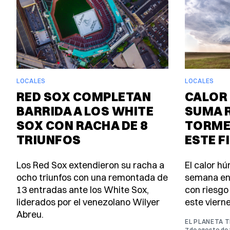
LOCALES
LOCALES
RED SOX COMPLETAN
CALOR 
BARRIDA A LOS WHITE
SUMA 
SOX CON RACHA DE 8
TORME
TRIUNFOS
ESTE F
Los Red Sox extendieron su racha a
El calor h
ocho triunfos con una remontada de
semana en
13 entradas ante los White Sox,
con riesgo
liderados por el venezolano Wilyer
este viern
Abreu.
EL PLANETA 
7 de agosto de