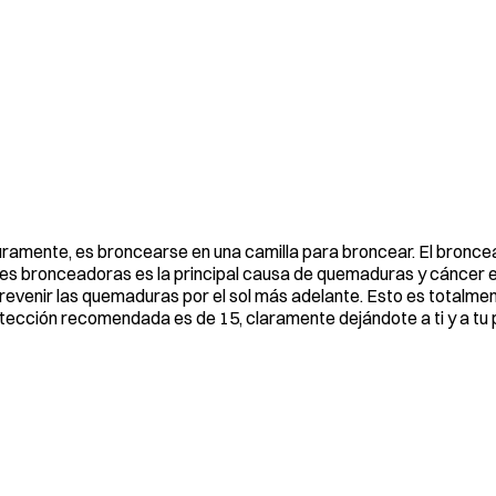
ramente, es broncearse en una camilla para broncear. El bronce
ces bronceadoras es la principal causa de quemaduras y cáncer en 
venir las quemaduras por el sol más adelante. Esto es totalmen
ección recomendada es de 15, claramente dejándote a ti y a tu pi