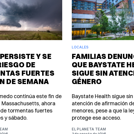
LOCALES
PERSISTE Y SE
FAMILIAS DENUN
RIESGO DE
QUE BAYSTATE H
NTAS FUERTES
SIGUE SIN ATENC
IN DE SEMANA
GÉNERO
úmedo continúa este fin de
Baystate Health sigue sin
 Massachusetts, ahora
atención de afirmación d
 de tormentas fuertes
menores, pese a que la le
es y sábado.
protege ese acceso.
TEAM
EL PLANETA TEAM
 2026
7 de agosto de 2026