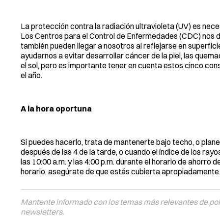
La protección contra la radiación ultravioleta (UV) es neces
Los Centros para el Control de Enfermedades (CDC) nos dic
también pueden llegar a nosotros al reflejarse en superfic
ayudarnos a evitar desarrollar cáncer de la piel, las que
el sol, pero es importante tener en cuenta estos cinco conse
el año.
A la hora oportuna
Si puedes hacerlo, trata de mantenerte bajo techo, o planea
después de las 4 de la tarde, o cuando el índice de los ray
las 10:00 a.m. y las 4:00 p.m. durante el horario de ahorro d
horario, asegúrate de que estás cubierta apropiadamente
Mantente informado con los temas más relevantes de polí
newsletters.