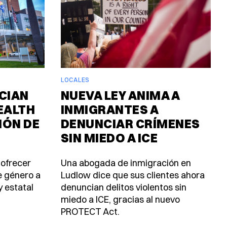
LOCALES
CIAN
NUEVA LEY ANIMA A
EALTH
INMIGRANTES A
IÓN DE
DENUNCIAR CRÍMENES
SIN MIEDO A ICE
 ofrecer
Una abogada de inmigración en
e género a
Ludlow dice que sus clientes ahora
y estatal
denuncian delitos violentos sin
miedo a ICE, gracias al nuevo
PROTECT Act.