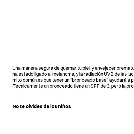
Una manera segura de quemar tu piel, y envejecer prematu
ha estado ligado al melanoma, y la radiación UVB de las lu
mito común es que tener un “bronceado base” ayudará a pre
Técnicamente un bronceado tiene un SPF de 3, pero la prot
No te olvides de los niños