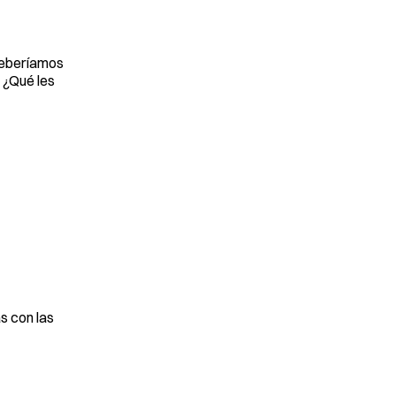
deberíamos
 ¿Qué les
s con las