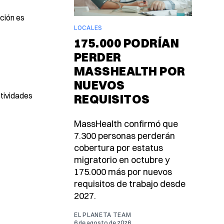
ición es
LOCALES
175.000 PODRÍAN
PERDER
MASSHEALTH POR
NUEVOS
ctividades
REQUISITOS
MassHealth confirmó que
7.300 personas perderán
cobertura por estatus
migratorio en octubre y
175.000 más por nuevos
requisitos de trabajo desde
2027.
EL PLANETA TEAM
6 de agosto de 2026