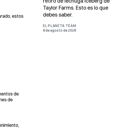
retiro de lechuga iceberg de
Taylor Farms. Esto es lo que
debes saber.
arado, estos
EL PLANETA TEAM
6 de agosto de 2026
mentos de
umes de
enimiento,