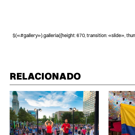
$(«#gallery»).galleria({height: 670, transition: «slide», th
RELACIONADO