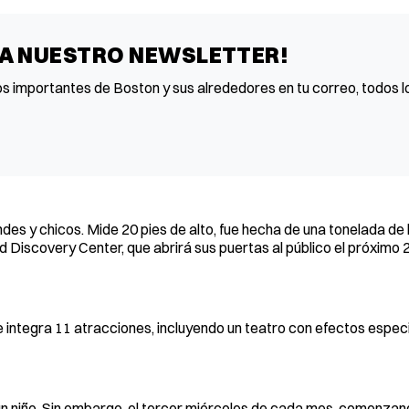
 A NUESTRO NEWSLETTER!
os importantes de Boston y sus alrededores en tu correo, todos lo
des y chicos. Mide 20 pies de alto, fue hecha de una tonelada de l
nd Discovery Center, que abrirá sus puertas al público el próximo
integra 11 atracciones, incluyendo un teatro con efectos especi
n niño. Sin embargo, el tercer miércoles de cada mes, comenzand