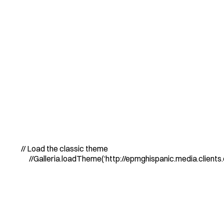
// Load the classic theme
//Galleria.loadTheme(‘http://epmghispanic.media.clients.el