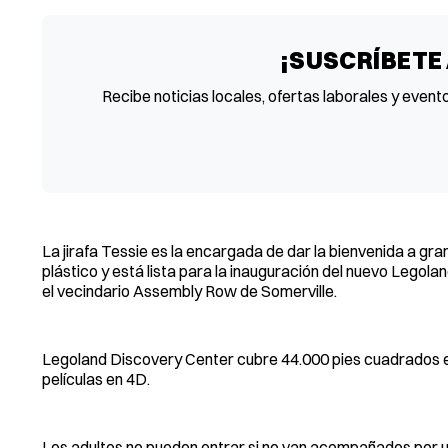
¡SUSCRÍBETE
Recibe noticias locales, ofertas laborales y event
La jirafa Tessie es la encargada de dar la bienvenida a gran
plástico y está lista para la inauguración del nuevo Legola
el vecindario Assembly Row de Somerville.
Legoland Discovery Center cubre 44.000 pies cuadrados e 
películas en 4D.
Los adultos no pueden entrar si no van acompañados por u