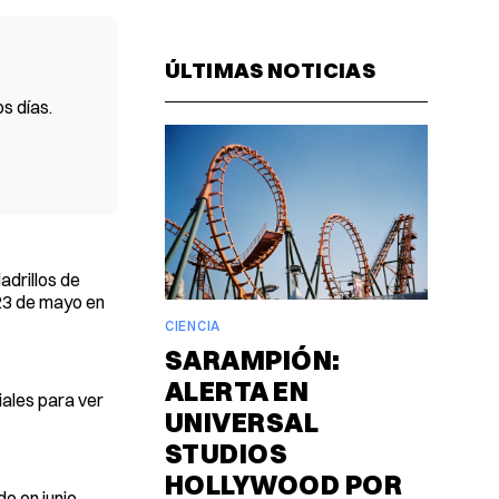
Facebook
Pinterest
LinkedIn
WhatsAp
Email
ÚLTIMAS NOTICIAS
s días.
adrillos de
 23 de mayo en
CIENCIA
SARAMPIÓN:
ALERTA EN
ales para ver
UNIVERSAL
STUDIOS
HOLLYWOOD POR
o en junio,