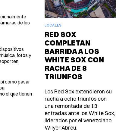
dicionalmente
cámaras de los
LOCALES
RED SOX
COMPLETAN
ispositivos
BARRIDA A LOS
música, fotos y
WHITE SOX CON
 soporten.
RACHA DE 8
TRIUNFOS
 así como pasar
usa
Los Red Sox extendieron su
o el que tienen
racha a ocho triunfos con
una remontada de 13
entradas ante los White Sox,
liderados por el venezolano
Wilyer Abreu.