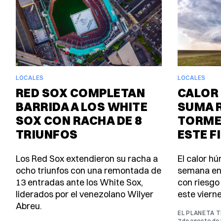
LOCALES
LOCALES
RED SOX COMPLETAN
CALOR 
BARRIDA A LOS WHITE
SUMA 
SOX CON RACHA DE 8
TORME
TRIUNFOS
ESTE F
Los Red Sox extendieron su racha a
El calor h
ocho triunfos con una remontada de
semana en
13 entradas ante los White Sox,
con riesgo
liderados por el venezolano Wilyer
este viern
Abreu.
EL PLANETA 
7 de agosto de