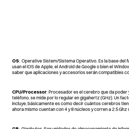
OS
: Operative Sistem/Sistema Operativo. Es la base del f
usan el iOS de Apple, el Android de Google o bien el Wind
saber que aplicaciones y accesorios serán compatibles con
CPU/Processor
: Procesador es el cerebro que da poder y
teléfono, se mide por lo regular en gigahertz (GHz). Un fa
incluye, básicamente es como decir cuántos cerebros tien
ahora mismo cuentan con 4 y 8 núcleos y corren a 2.5 Ghz 
GB
: Gigabytes. Son unidades de almacenamiento de inform