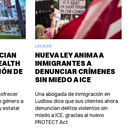
LOCALES
CIAN
NUEVA LEY ANIMA A
EALTH
INMIGRANTES A
IÓN DE
DENUNCIAR CRÍMENES
SIN MIEDO A ICE
 ofrecer
Una abogada de inmigración en
e género a
Ludlow dice que sus clientes ahora
y estatal
denuncian delitos violentos sin
miedo a ICE, gracias al nuevo
PROTECT Act.