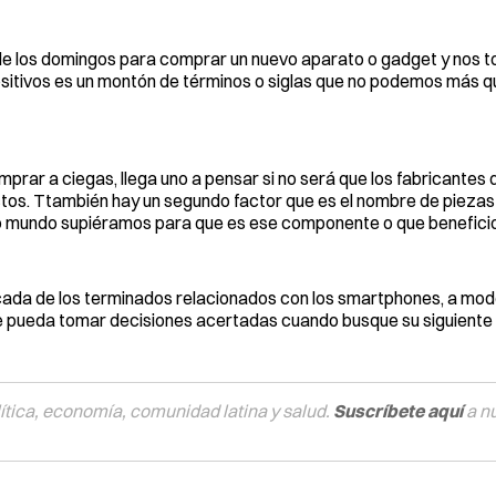
de los domingos para comprar un nuevo aparato o gadget y nos 
ositivos es un montón de términos o siglas que no podemos más q
rar a ciegas, llega uno a pensar si no será que los fabricantes 
tos. Ttambién hay un segundo factor que es el nombre de piezas 
do mundo supiéramos para que es ese componente o que beneficio
e cada de los terminados relacionados con los smartphones, a mod
e pueda tomar decisiones acertadas cuando busque su siguiente 
tica, economía, comunidad latina y salud.
Suscríbete aquí
a n