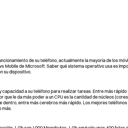
uncionamiento de su teléfono, actualmente la mayoría de los móvi
ows Mobile de Microsoft. Saber qué sistema operativo usa es imp
 su dispositivo.
 capacidad a su teléfono para realizar tareas. Entre más rápido 
ctor que le da más poder a un CPU es la cantidad de núcleos (core
e dentro, entre más cerebros más rápido. Los mejores teléfonos
o más.
ación. 1 Gb son 1000 Megabytes, 1 Gb equivale unas 400 fotos d