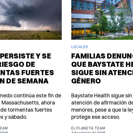
LOCALES
PERSISTE Y SE
FAMILIAS DENUN
RIESGO DE
QUE BAYSTATE H
NTAS FUERTES
SIGUE SIN ATENC
IN DE SEMANA
GÉNERO
úmedo continúa este fin de
Baystate Health sigue sin
 Massachusetts, ahora
atención de afirmación d
 de tormentas fuertes
menores, pese a que la le
es y sábado.
protege ese acceso.
TEAM
EL PLANETA TEAM
 2026
7 de agosto de 2026