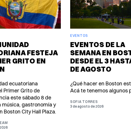
EVENTOS
MUNIDAD
EVENTOS DE LA
ORIANA FESTEJA
SEMANA EN BOS
MER GRITO EN
DESDE EL 3 HASTA
N
DE AGOSTO
dad ecuatoriana
¿Qué hacer en Boston es
l Primer Grito de
Acá te tenemos algunos p
cia este sábado 8 de
SOFIA TORRES
 música, gastronomía y
3 de agosto de 2026
n Boston City Hall Plaza.
TEAM
 2026