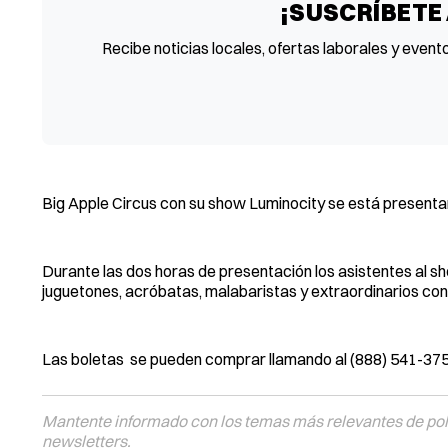
¡SUSCRÍBETE
Recibe noticias locales, ofertas laborales y event
Big Apple Circus con su show Luminocity se está presentan
Durante las dos horas de presentación los asistentes al sh
juguetones, acróbatas, malabaristas y extraordinarios con
Las boletas se pueden comprar llamando al (888) 541-3750
Mantente informado con los temas más relevantes de polí
newsletters.