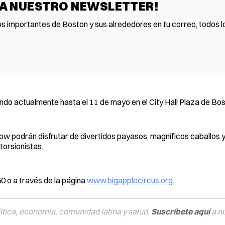
 A NUESTRO NEWSLETTER!
os importantes de Boston y sus alrededores en tu correo, todos lo
do actualmente hasta el 11 de mayo en el City Hall Plaza de Bos
ow podrán disfrutar de divertidos payasos, magníficos caballos y
torsionistas.
 o a través de la página
www.bigapplecircus.org
.
tica, economía, comunidad latina y salud.
Suscríbete aquí
a n