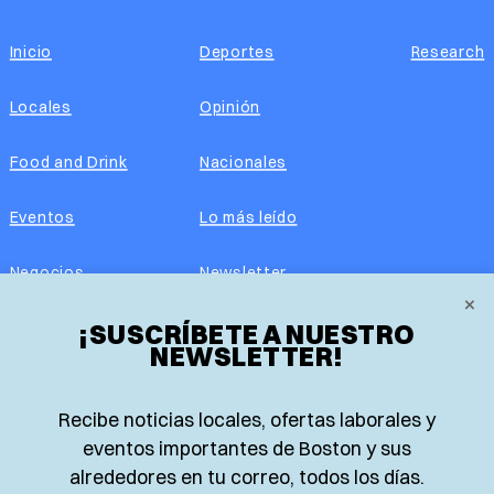
Inicio
Deportes
Research
Locales
Opinión
Food and Drink
Nacionales
Eventos
Lo más leído
Negocios
Newsletter
×
Real Estate
¡SUSCRÍBETE A NUESTRO
Edición impresa
NEWSLETTER!
Historias Latinas
Acerca de nosotros
Recibe noticias locales, ofertas laborales y
Guía de Recursos
Advertise with us
eventos importantes de Boston y sus
alrededores en tu correo, todos los días.