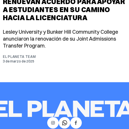
RENUEVAN ACUERDO PARA APOYAR
A ESTUDIANTES EN SU CAMINO
HACIA LA LICENCIATURA
Lesley University y Bunker Hill Community College
anunciaron la renovación de su Joint Admissions
Transfer Program.
EL PLANETA TEAM
3 de marzo de 2025
𝕏
Instagram
Facebook