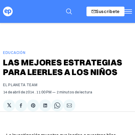
Suscríbete
EDUCACIÓN
LAS MEJORES ESTRATEGIAS
PARA LEERLES A LOS NIÑOS
EL PLANETA TEAM
14 de abril de 2014
. 11:00 PM
2 minutos de lectura
𝕏
Compartir
Share
Compartir
Share
Compartir
en
on
en
on
via
Facebook
Pinterest
LinkedIn
WhatsApp
Email