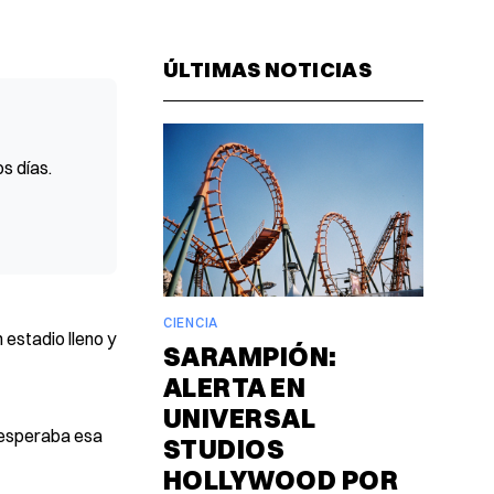
Facebook
Pinterest
LinkedIn
WhatsAp
Email
ÚLTIMAS NOTICIAS
s días.
CIENCIA
 estadio lleno y
SARAMPIÓN:
ALERTA EN
UNIVERSAL
s esperaba esa
STUDIOS
HOLLYWOOD POR