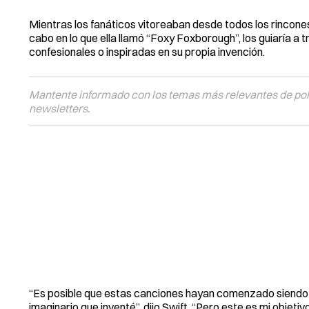
Mientras los fanáticos vitoreaban desde todos los rincones d
cabo en lo que ella llamó “Foxy Foxborough”, los guiaría a
confesionales o inspiradas en su propia invención.
Mantente informado con los temas más relevantes de polí
newsletters.
“Es posible que estas canciones hayan comenzado siendo so
imaginario que inventé”, dijo Swift. “Pero este es mi objeti