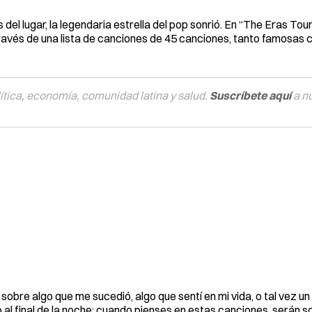
el lugar, la legendaria estrella del pop sonrió. En “The Eras Tour”
 través de una lista de canciones de 45 canciones, tanto famosas
tica, economía, comunidad latina y salud.
Suscríbete aquí
a n
bre algo que me sucedió, algo que sentí en mi vida, o tal vez un
vo al final de la noche: cuando pienses en estas canciones, serán 