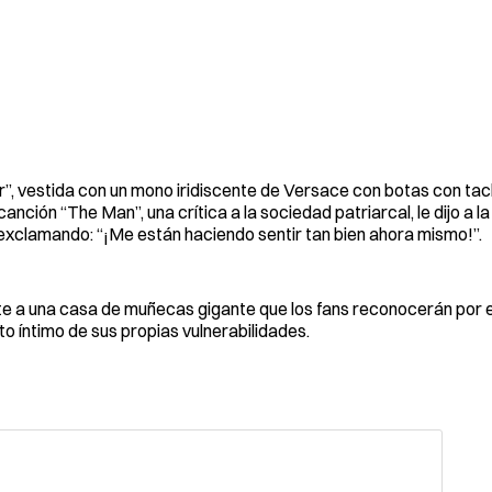
ver”, vestida con un mono iridiscente de Versace con botas con ta
nción “The Man”, una crítica a la sociedad patriarcal, le dijo a la
y exclamando: “¡Me están haciendo sentir tan bien ahora mismo!”.
ente a una casa de muñecas gigante que los fans reconocerán por e
o íntimo de sus propias vulnerabilidades.