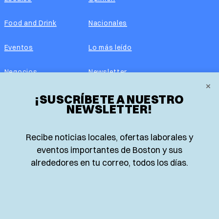
Food and Drink
Nacionales
Eventos
Lo más leído
Negocios
Newsletter
×
Real Estate
¡SUSCRÍBETE A NUESTRO
Edición impresa
NEWSLETTER!
Historias Latinas
Acerca de nosotros
Recibe noticias locales, ofertas laborales y
Guía de Recursos
Advertise with us
eventos importantes de Boston y sus
alrededores en tu correo, todos los días.
© 2026 El Planeta | Noticias en español desde Boston,
Massachusetts