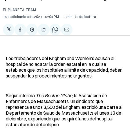
EL PLANETA TEAM
14 de diciembre de 2021
. 12:04 PM
1 minuto de lectura
𝕏
Compartir
Share
Compartir
Share
Compartir
en
on
en
on
via
Facebook
Pinterest
LinkedIn
WhatsApp
Email
Los trabajadores del Brigham and Women’s acusan al
hospital de no acatar la orden estatal en la cual se
establece que los hospitales al límite de capacidad, deben
suspender los
procedimientos no urgentes.
Según informa
The Boston Globe
, la Asociación de
Enfermeros de Massachusetts, un sindicato que
representa a unos 3,500 del Brigham, escribió una carta al
Departamento de Salud de Massachusetts el lunes 13 de
diciembre, exponiendo que los quirófanos del hospital
están al borde del colapso.