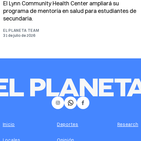
El Lynn Community Health Center ampliará su
programa de mentoría en salud para estudiantes de
secundaria.
EL PLANETA TEAM
31 de julio de 2026
𝕏
Instagram
Facebook
Inicio
Deportes
Research
Locales
Opinión