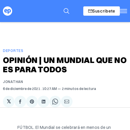
Suscríbete
DEPORTES
OPINIÓN | UN MUNDIAL QUE NO
ES PARA TODOS
JONATHAN
6 de diciembre de 2021
. 10:27 AM
2 minutos de lectura
𝕏
Compartir
Share
Compartir
Share
Compartir
en
on
en
on
via
Facebook
Pinterest
LinkedIn
WhatsApp
Email
FÚTBOL. El Mundial se celebrará en menos de un