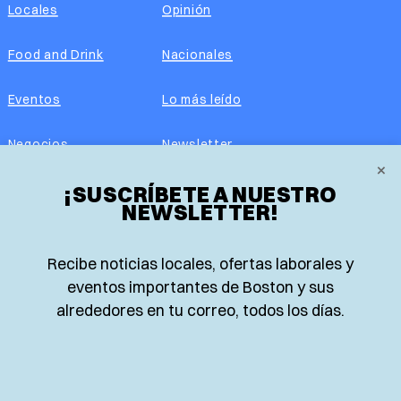
Locales
Opinión
Food and Drink
Nacionales
Eventos
Lo más leído
Negocios
Newsletter
×
Real Estate
¡SUSCRÍBETE A NUESTRO
Edición impresa
NEWSLETTER!
Historias Latinas
Acerca de nosotros
Recibe noticias locales, ofertas laborales y
Guía de Recursos
Advertise with us
eventos importantes de Boston y sus
alrededores en tu correo, todos los días.
© 2026 El Planeta | Noticias en español desde Boston,
Massachusetts