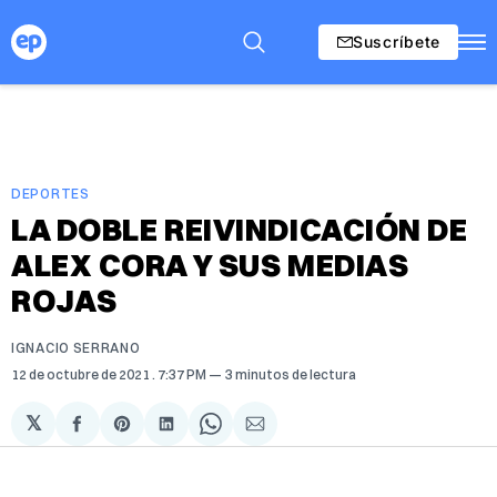
Suscríbete
DEPORTES
LA DOBLE REIVINDICACIÓN DE
ALEX CORA Y SUS MEDIAS
ROJAS
IGNACIO SERRANO
12 de octubre de 2021
. 7:37 PM
3 minutos de lectura
𝕏
Compartir
Share
Compartir
Share
Compartir
en
on
en
on
via
Facebook
Pinterest
LinkedIn
WhatsApp
Email