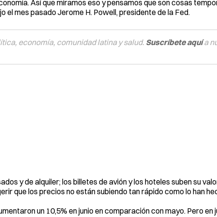
 economía. Así que miramos eso y pensamos que son cosas tempor
jo el mes pasado Jerome H. Powell, presidente de la Fed.
tica, economía, comunidad latina y salud.
Suscríbete aquí
a n
os y de alquiler; los billetes de avión y los hoteles suben su valor
erir que los precios no están subiendo tan rápido como lo han h
aumentaron un 10,5% en junio en comparación con mayo. Pero en ju