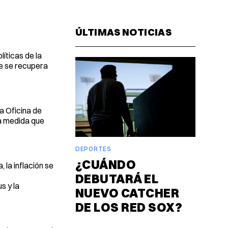
Facebook
Pinterest
LinkedIn
WhatsAp
Email
ÚLTIMAS NOTICIAS
íticas de la
ue se recupera
a Oficina de
 a medida que
DEPORTES
¿CUÁNDO
 la inflación se
DEBUTARÁ EL
s y la
NUEVO CATCHER
DE LOS RED SOX?