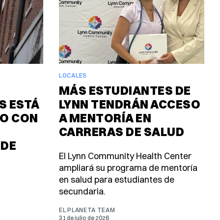
LOCALES
MÁS ESTUDIANTES DE
 ESTÁ
LYNN TENDRÁN ACCESO
O CON
A MENTORÍA EN
CARRERAS DE SALUD
 DE
El Lynn Community Health Center
ampliará su programa de mentoría
en salud para estudiantes de
secundaria.
EL PLANETA TEAM
31 de julio de 2026