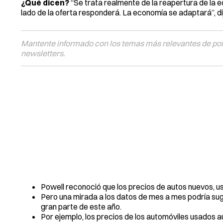
¿Qué dicen?
“Se trata realmente de la reapertura de la
lado de la oferta responderá. La economía se adaptará”, di
Mantente informado con los temas más relevantes de polí
newsletters.
Powell reconoció que los precios de autos nuevos, usad
Pero una mirada a los datos de mes a mes podría sug
gran parte de este año.
Por ejemplo, los precios de los automóviles usados ​​