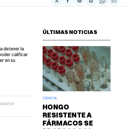
𝕏
Compartir
Share
Compartir
Share
Compa
en
on
en
on
via
Facebook
Pinterest
LinkedIn
WhatsAp
Email
ÚLTIMAS NOTICIAS
a detener la
oder calificar
er en su
CIENCIA
uestros
HONGO
RESISTENTE A
FÁRMACOS SE