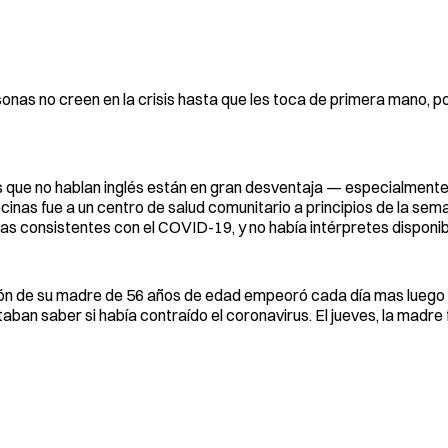
sonas no creen en la crisis hasta que les toca de primera mano, p
s que no hablan inglés están en gran desventaja — especialment
ecinas fue a un centro de salud comunitario a principios de la se
s consistentes con el COVID-19, y no había intérpretes disponib
tuación de su madre de 56 años de edad empeoró cada día mas lueg
aban saber si había contraído el coronavirus. El jueves, la madre f