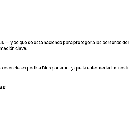
irus — y de qué se está haciendo para proteger a las personas d
rmación clave.
mas esencial es pedir a Dios por amor y que la enfermedad no nos i
as’