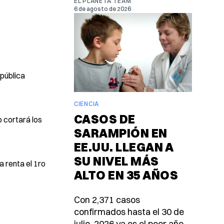
EL PLANETA TEAM
6 de agosto de 2026
 pública
CIENCIA
CASOS DE
 cortará los
SARAMPIÓN EN
EE.UU. LLEGAN A
SU NIVEL MÁS
a renta el 1ro
ALTO EN 35 AÑOS
Con 2,371 casos
confirmados hasta el 30 de
julio, 2026 ya es el peor año