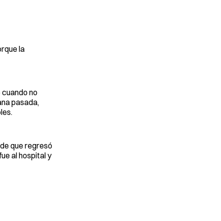
orque la
e cuando no
mana pasada,
les.
o de que regresó
ue al hospital y