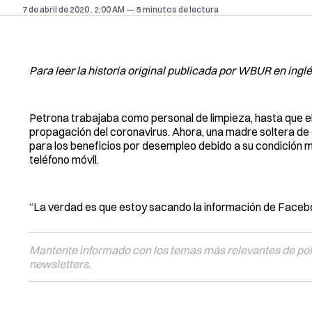
7 de abril de 2020
. 2:00 AM
5 minutos de lectura
Para leer la historia original publicada por WBUR en ingl
Petrona trabajaba como personal de limpieza, hasta que el
propagación del coronavirus. Ahora, una madre soltera de 
para los beneficios por desempleo debido a su condición mi
teléfono móvil.
“La verdad es que estoy sacando la información de Facebook
Mantente informado con los temas más relevantes de polí
newsletters.