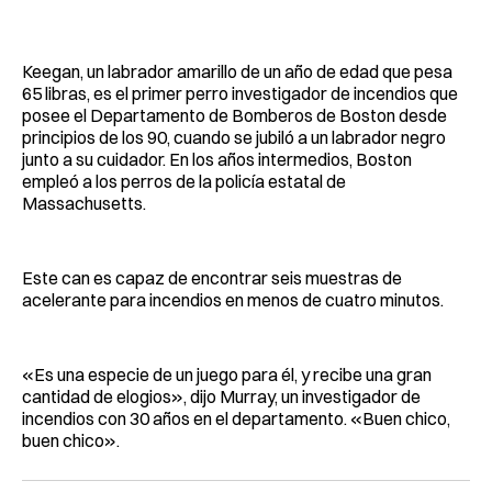
Facebook
Pinterest
LinkedIn
WhatsApp
Email
Keegan, un labrador amarillo de un año de edad que pesa
65 libras, es el primer perro investigador de incendios que
posee el Departamento de Bomberos de Boston desde
principios de los 90, cuando se jubiló a un labrador negro
junto a su cuidador. En los años intermedios, Boston
empleó a los perros de la policía estatal de
Massachusetts.
Este can es capaz de encontrar seis muestras de
acelerante para incendios en menos de cuatro minutos.
«Es una especie de un juego para él, y recibe una gran
cantidad de elogios», dijo Murray, un investigador de
incendios con 30 años en el departamento. «Buen chico,
buen chico».