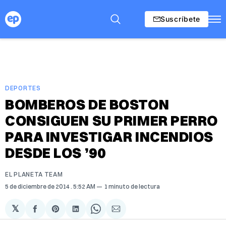
Suscríbete
DEPORTES
BOMBEROS DE BOSTON
CONSIGUEN SU PRIMER PERRO
PARA INVESTIGAR INCENDIOS
DESDE LOS ’90
EL PLANETA TEAM
5 de diciembre de 2014
. 5:52 AM
1 minuto de lectura
𝕏
Compartir
Share
Compartir
Share
Compartir
en
on
en
on
via