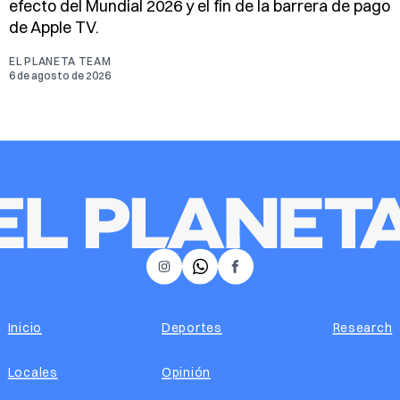
efecto del Mundial 2026 y el fin de la barrera de pago
de Apple TV.
EL PLANETA TEAM
6 de agosto de 2026
𝕏
Instagram
Facebook
Inicio
Deportes
Research
Locales
Opinión